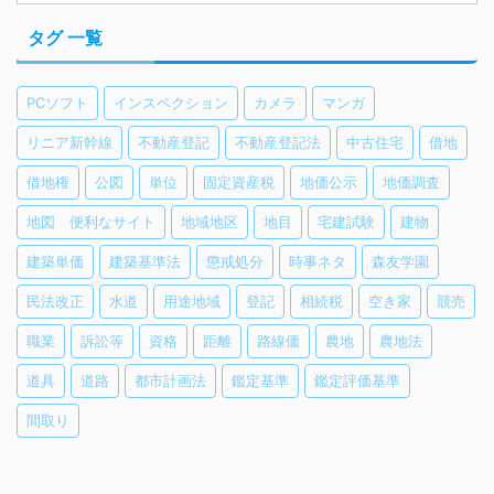
タグ 一覧
PCソフト
インスペクション
カメラ
マンガ
リニア新幹線
不動産登記
不動産登記法
中古住宅
借地
借地権
公図
単位
固定資産税
地価公示
地価調査
地図 便利なサイト
地域地区
地目
宅建試験
建物
建築単価
建築基準法
懲戒処分
時事ネタ
森友学園
民法改正
水道
用途地域
登記
相続税
空き家
競売
職業
訴訟等
資格
距離
路線価
農地
農地法
道具
道路
都市計画法
鑑定基準
鑑定評価基準
間取り