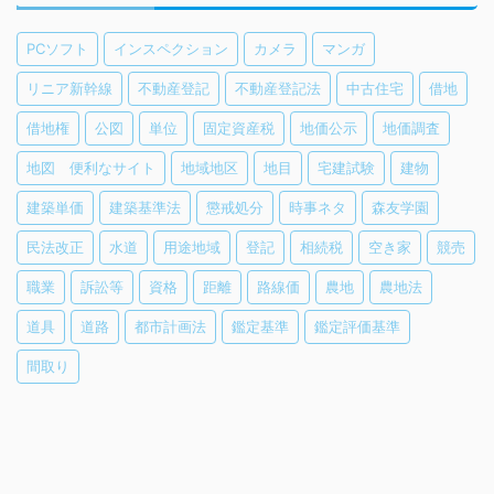
PCソフト
インスペクション
カメラ
マンガ
リニア新幹線
不動産登記
不動産登記法
中古住宅
借地
借地権
公図
単位
固定資産税
地価公示
地価調査
地図 便利なサイト
地域地区
地目
宅建試験
建物
建築単価
建築基準法
懲戒処分
時事ネタ
森友学園
民法改正
水道
用途地域
登記
相続税
空き家
競売
職業
訴訟等
資格
距離
路線価
農地
農地法
道具
道路
都市計画法
鑑定基準
鑑定評価基準
間取り