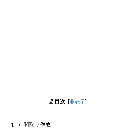
目次
[
非表示
]
間取り作成