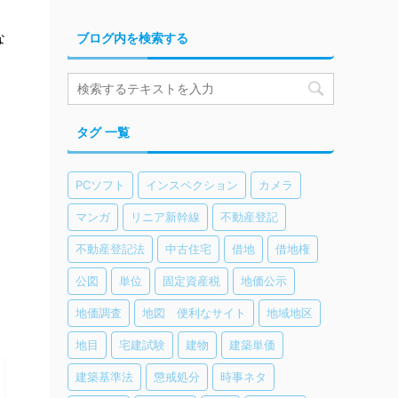
な
ブログ内を検索する
タグ 一覧
PCソフト
インスペクション
カメラ
マンガ
リニア新幹線
不動産登記
不動産登記法
中古住宅
借地
借地権
公図
単位
固定資産税
地価公示
地価調査
地図 便利なサイト
地域地区
地目
宅建試験
建物
建築単価
建築基準法
懲戒処分
時事ネタ