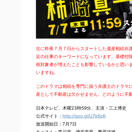
次に昨夜７月７日からスタートした遺産相続弁
近の仕事のキーワードになっています。基礎控
税対象者が増えたことも影響しているかと思い
いますね。
このドラマは相続を専門に扱う弁護士のドラマ
産として不動産は欠かせません。どのように不
日本テレビ、木曜23時59分、主演・三上博史
公式サイト：
http://goo.gl/U7k6oR
放送開始日：7月7日
キャスト：森川葵、酒井若菜、豊原功補...