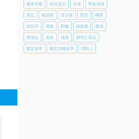
森友学園
民法改正
水道
用途地域
登記
相続税
空き家
競売
職業
訴訟等
資格
距離
路線価
農地
農地法
道具
道路
都市計画法
鑑定基準
鑑定評価基準
間取り