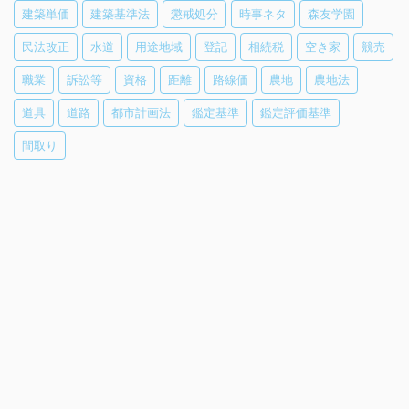
建築単価
建築基準法
懲戒処分
時事ネタ
森友学園
民法改正
水道
用途地域
登記
相続税
空き家
競売
職業
訴訟等
資格
距離
路線価
農地
農地法
道具
道路
都市計画法
鑑定基準
鑑定評価基準
間取り