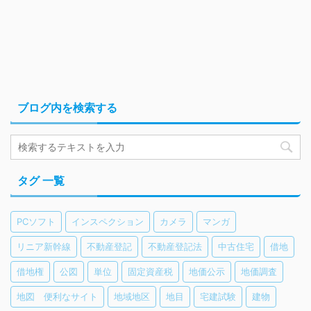
ブログ内を検索する
タグ 一覧
PCソフト
インスペクション
カメラ
マンガ
リニア新幹線
不動産登記
不動産登記法
中古住宅
借地
借地権
公図
単位
固定資産税
地価公示
地価調査
地図 便利なサイト
地域地区
地目
宅建試験
建物