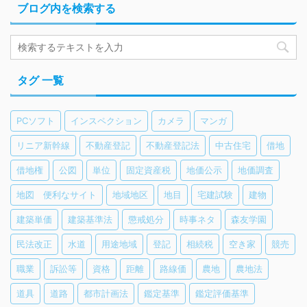
ブログ内を検索する
タグ 一覧
PCソフト
インスペクション
カメラ
マンガ
リニア新幹線
不動産登記
不動産登記法
中古住宅
借地
借地権
公図
単位
固定資産税
地価公示
地価調査
地図 便利なサイト
地域地区
地目
宅建試験
建物
建築単価
建築基準法
懲戒処分
時事ネタ
森友学園
民法改正
水道
用途地域
登記
相続税
空き家
競売
職業
訴訟等
資格
距離
路線価
農地
農地法
道具
道路
都市計画法
鑑定基準
鑑定評価基準