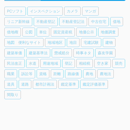
PCソフト
インスペクション
カメラ
マンガ
リニア新幹線
不動産登記
不動産登記法
中古住宅
借地
借地権
公図
単位
固定資産税
地価公示
地価調査
地図 便利なサイト
地域地区
地目
宅建試験
建物
建築単価
建築基準法
懲戒処分
時事ネタ
森友学園
民法改正
水道
用途地域
登記
相続税
空き家
競売
職業
訴訟等
資格
距離
路線価
農地
農地法
道具
道路
都市計画法
鑑定基準
鑑定評価基準
間取り