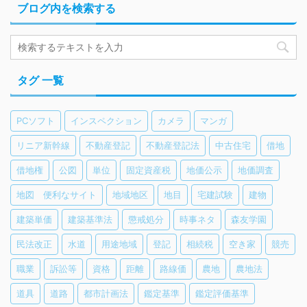
ブログ内を検索する
タグ 一覧
PCソフト
インスペクション
カメラ
マンガ
リニア新幹線
不動産登記
不動産登記法
中古住宅
借地
借地権
公図
単位
固定資産税
地価公示
地価調査
地図 便利なサイト
地域地区
地目
宅建試験
建物
建築単価
建築基準法
懲戒処分
時事ネタ
森友学園
民法改正
水道
用途地域
登記
相続税
空き家
競売
職業
訴訟等
資格
距離
路線価
農地
農地法
道具
道路
都市計画法
鑑定基準
鑑定評価基準