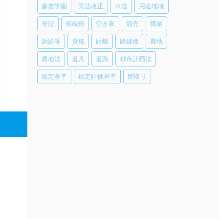
森友学園
民法改正
水道
用途地域
登記
相続税
空き家
競売
職業
訴訟等
資格
距離
路線価
農地
農地法
道具
道路
都市計画法
鑑定基準
鑑定評価基準
間取り