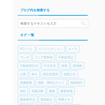
ブログ内を検索する
タグ 一覧
PCソフト
インスペクション
カメラ
マンガ
リニア新幹線
不動産登記
不動産登記法
中古住宅
借地
借地権
公図
単位
固定資産税
地価公示
地価調査
地図 便利なサイト
地域地区
地目
宅建試験
建物
建築単価
建築基準法
懲戒処分
時事ネタ