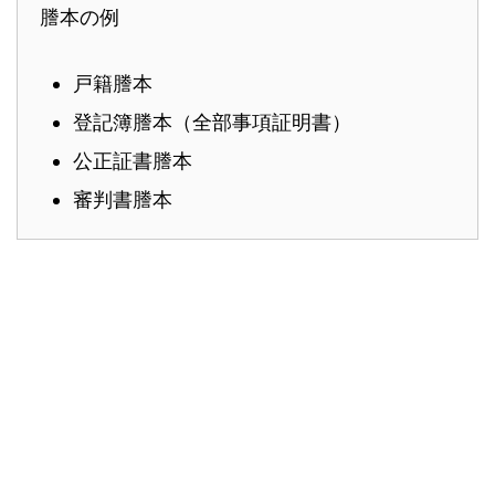
謄本の例
戸籍謄本
登記簿謄本（全部事項証明書）
公正証書謄本
審判書謄本