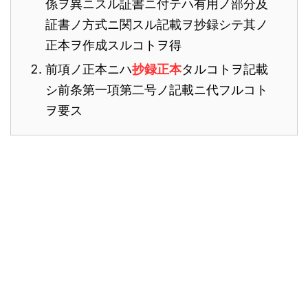
係ヲ異ニスル証書ニ付テハ有用ノ部分及
証書ノ方式ニ関スル記載ヲ抄録シテ其ノ
正本ヲ作成スルコトヲ得
前項ノ正本ニハ
抄録正本
タルコトヲ記載
シ前条第一項第二号ノ記載ニ代フルコト
ヲ要ス