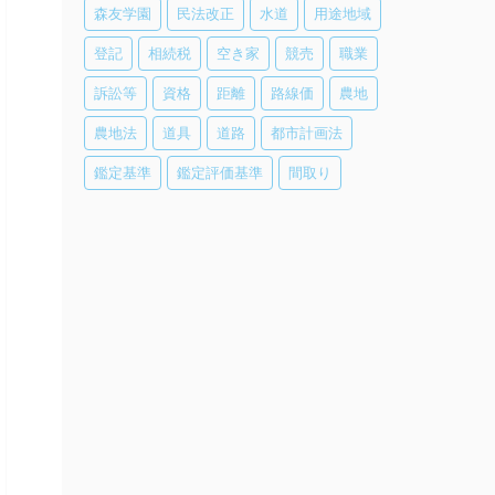
森友学園
民法改正
水道
用途地域
登記
相続税
空き家
競売
職業
訴訟等
資格
距離
路線価
農地
農地法
道具
道路
都市計画法
鑑定基準
鑑定評価基準
間取り