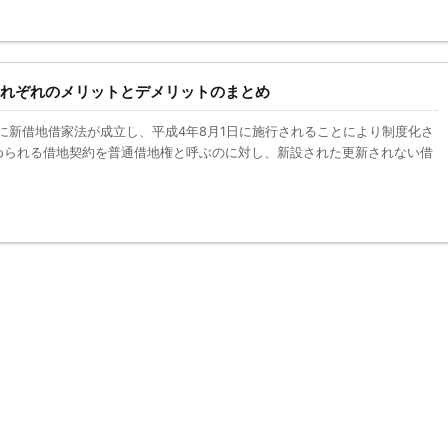
れぞれのメリットとデメリットのまとめ
月に新借地借家法が成立し、平成4年8月1日に施行されることにより制度化さ
められる借地契約を普通借地権と呼ぶのに対し、新設された更新されない借