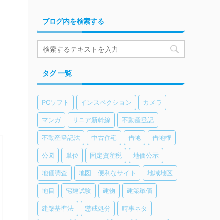
ブログ内を検索する
タグ 一覧
PCソフト
インスペクション
カメラ
マンガ
リニア新幹線
不動産登記
不動産登記法
中古住宅
借地
借地権
公図
単位
固定資産税
地価公示
地価調査
地図 便利なサイト
地域地区
地目
宅建試験
建物
建築単価
建築基準法
懲戒処分
時事ネタ