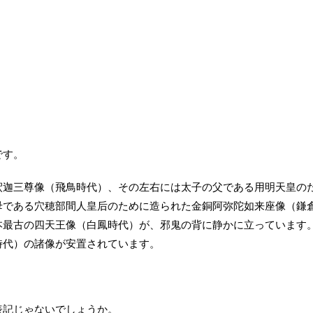
です。
釈迦三尊像（飛鳥時代）、その左右には太子の父である用明天皇の
母である穴穂部間人皇后のために造られた金銅阿弥陀如来座像（鎌
本最古の四天王像（白鳳時代）が、邪鬼の背に静かに立っています
時代）の諸像が安置されています。
表記じゃないでしょうか。