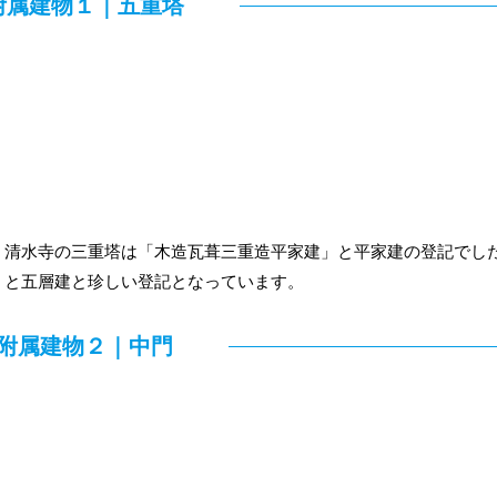
附属建物１｜五重塔
。清水寺の三重塔は「木造瓦葺三重造平家建」と平家建の登記でし
」と五層建と珍しい登記となっています。
附属建物２｜中門