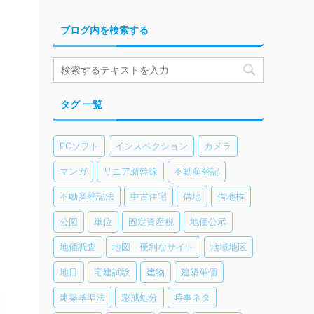
ブログ内を検索する
タグ 一覧
PCソフト
インスペクション
カメラ
マンガ
リニア新幹線
不動産登記
不動産登記法
中古住宅
借地
借地権
公図
単位
固定資産税
地価公示
地価調査
地図 便利なサイト
地域地区
地目
宅建試験
建物
建築単価
建築基準法
懲戒処分
時事ネタ