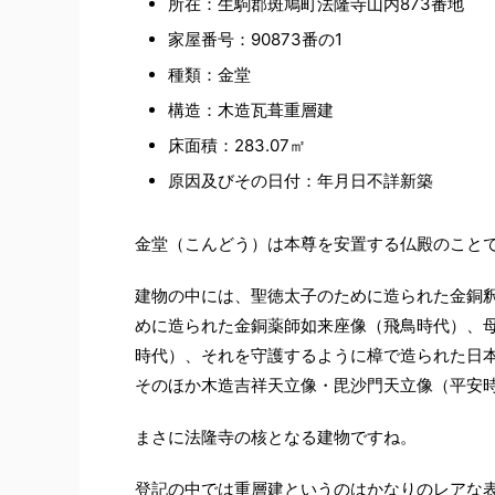
所在：生駒郡斑鳩町法隆寺山内873番地
家屋番号：90873番の1
種類：金堂
構造：木造瓦葺重層建
床面積：283.07㎡
原因及びその日付：年月日不詳新築
金堂（こんどう）は本尊を安置する仏殿のこと
建物の中には、聖徳太子のために造られた金銅
めに造られた金銅薬師如来座像（飛鳥時代）、
時代）、それを守護するように樟で造られた日
そのほか木造吉祥天立像・毘沙門天立像（平安
まさに法隆寺の核となる建物ですね。
登記の中では重層建というのはかなりのレアな