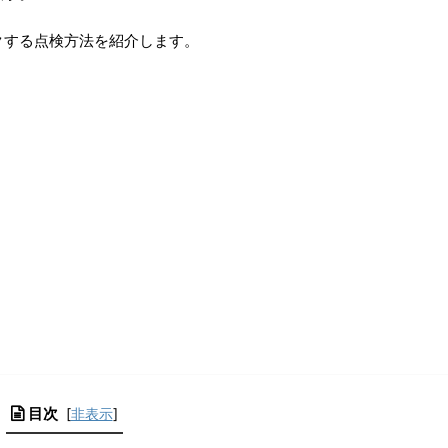
クする点検方法を紹介します。
目次
[
非表示
]