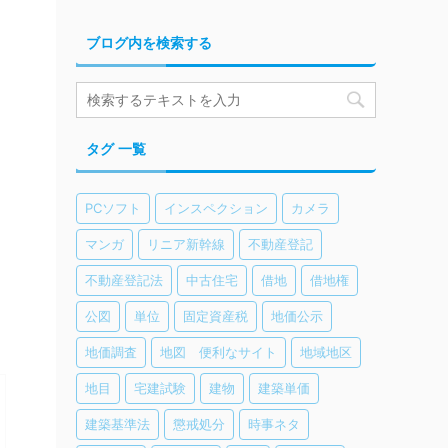
ブログ内を検索する
タグ 一覧
PCソフト
インスペクション
カメラ
マンガ
リニア新幹線
不動産登記
不動産登記法
中古住宅
借地
借地権
公図
単位
固定資産税
地価公示
地価調査
地図 便利なサイト
地域地区
地目
宅建試験
建物
建築単価
建築基準法
懲戒処分
時事ネタ