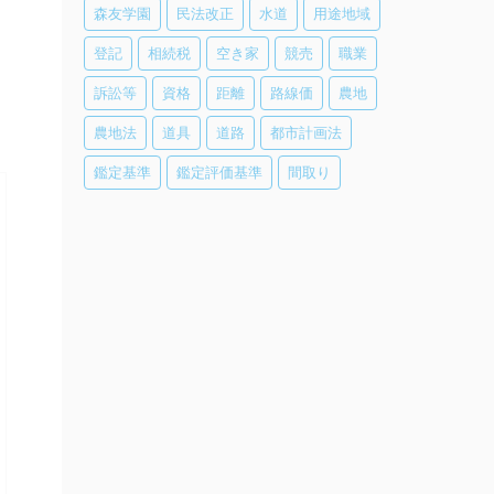
森友学園
民法改正
水道
用途地域
登記
相続税
空き家
競売
職業
訴訟等
資格
距離
路線価
農地
農地法
道具
道路
都市計画法
鑑定基準
鑑定評価基準
間取り