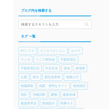
ブログ内を検索する
タグ 一覧
PCソフト
インスペクション
カメラ
マンガ
リニア新幹線
不動産登記
不動産登記法
中古住宅
借地
借地権
公図
単位
固定資産税
地価公示
地価調査
地図 便利なサイト
地域地区
地目
宅建試験
建物
建築単価
建築基準法
懲戒処分
時事ネタ