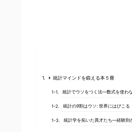
統計マインドを鍛える本５冊
統計でウソをつく法―数式を使わ
統計の9割はウソ: 世界にはびこ
統計学を拓いた異才たち―経験則